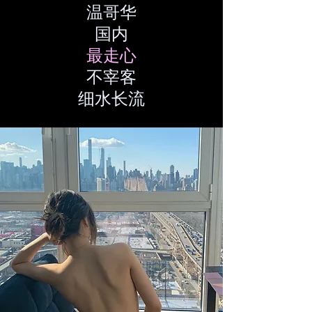
温哥华
​国内
最走心
不宰客
​细水长流